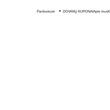
Parduotuvė
DOVANŲ KUPONAI
Apie mus
K
Dip Dye