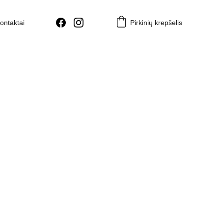
ontaktai
Pirkinių krepšelis
 Swirl 3 spalvotų