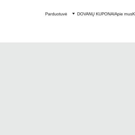
Parduotuvė
DOVANŲ KUPONAI
Apie mus
K