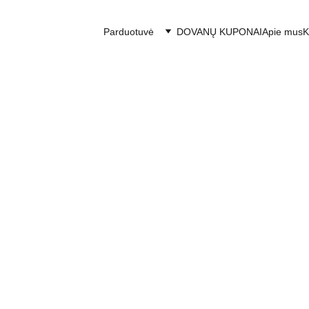
Parduotuvė
DOVANŲ KUPONAI
Apie mus
K
Metali