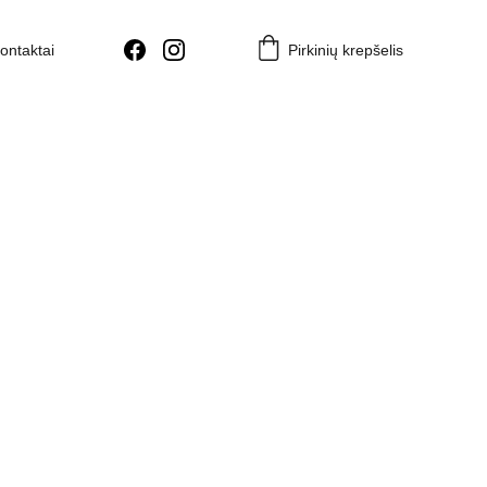
ontaktai
Pirkinių krepšelis
nė vaza Aukso