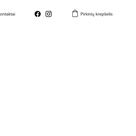
ontaktai
Pirkinių krepšelis
 kalėdinis eglutės