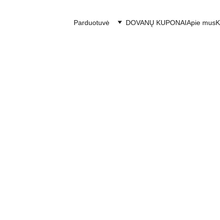
Parduotuvė
DOVANŲ KUPONAI
Apie mus
K
Vondels